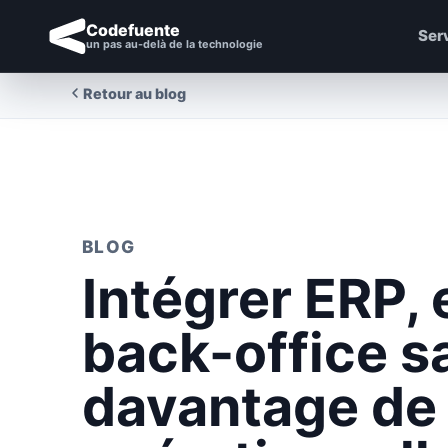
Codefuente
Ser
un pas au-delà de la technologie
Retour au blog
BLOG
Intégrer ERP,
back-office s
davantage de