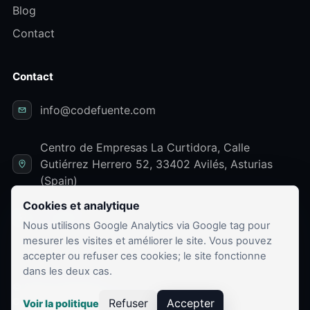
Blog
Contact
Contact
info@codefuente.com
Centro de Empresas La Curtidora, Calle
Gutiérrez Herrero 52, 33402 Avilés, Asturias
(Spain)
Cookies et analytique
LinkedIn
Nous utilisons Google Analytics via Google tag pour
mesurer les visites et améliorer le site. Vous pouvez
accepter ou refuser ces cookies; le site fonctionne
dans les deux cas.
© 2026 Codefuente
Confidentialité
Conditions
Cookies
Refuser
Accepter
Voir la politique