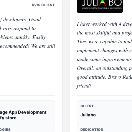
AVIS CLIENT
of developers. Good
I have worked with 4 dev
lways respond to
the most skillful and pro
blems quickly. Easily
They were capable to und
recommended! We are still
implement changes with ex
made some improvements t
Overall, an outstanding p
good attitude. Bravo Raú
friend!
CLIENT
page App Development
Juliabo
fy store
OGIES
DÉDICATION