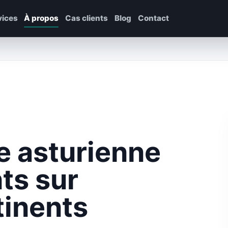
vices
À propos
Cas clients
Blog
Contact
e asturienne
ts sur
tinents