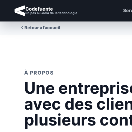
Codefuente
Ser
un pas au-delà de la technologie
Retour à l’accueil
À PROPOS
Une entrepris
avec des clien
plusieurs con