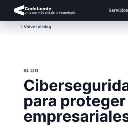
Codefuente
Servicio
un paso más allá de la tecnología
Volver al blog
BLOG
Cibersegurida
para proteger
empresariale