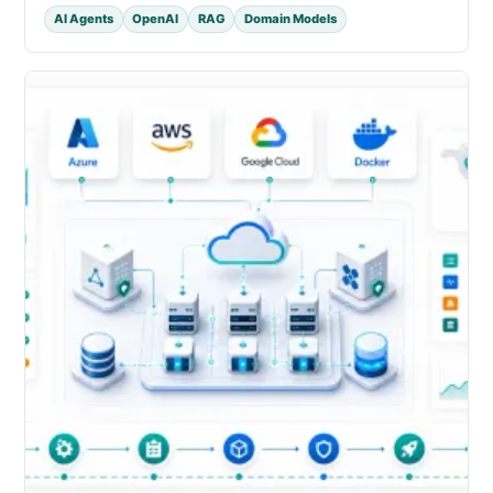
AI Agents
OpenAI
RAG
Domain Models