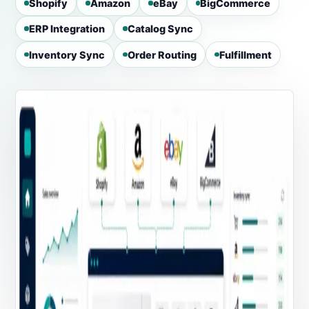
Shopify
Amazon
eBay
BigCommerce
ERP Integration
Catalog Sync
Inventory Sync
Order Routing
Fulfillment