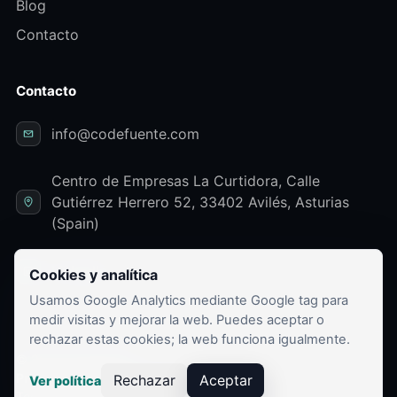
Blog
Contacto
Contacto
info@codefuente.com
Centro de Empresas La Curtidora, Calle
Gutiérrez Herrero 52, 33402 Avilés, Asturias
(Spain)
LinkedIn
Cookies y analítica
Usamos Google Analytics mediante Google tag para
medir visitas y mejorar la web. Puedes aceptar o
rechazar estas cookies; la web funciona igualmente.
© 2026 Codefuente
Privacidad
Términos
Cookies
Rechazar
Aceptar
Ver política
Tecnología, integración y automatización